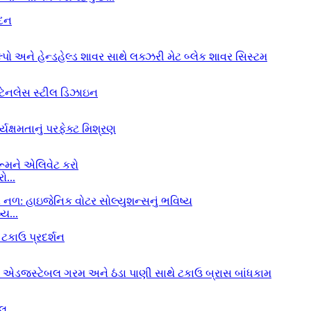
ો...
ય...