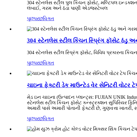
304 સ્ટેનલેસ સ્ટીલ પુલ કિચન ફૉસેટ, મલ્ટિપલ ઇન્ડક્શ
લંબાઈ, ગરમ અને ઠંડા પાણી એડજસ્ટેબલ
પૂછપરછ
વિગત
304 સ્ટેનલેસ સ્ટીલ કિચન સ્પ્રિંગ ફૉસેટ ઠંડ
304 સ્ટેનલેસ સ્ટીલ સ્પ્રિંગ ફૉસેટ, વિવિધ પ્રકારના કિ
પૂછપરછ
વિગત
ચાઇના ફેક્ટરી ડેક માઉન્ટેડ વેર સેનિટરી વોટર 
મેડ ઇન ચાઇના (ઉત્પાદન પ્લાન્ટ્સ: FUJIAN UNIK Indus
સ્ટેનલેસ સ્ટીલ કિચન ફૉસેટ કન્સ્ટ્રક્શન સુપિરિયર ફિન
અમારી પાસે અમારી પોતાની ફેક્ટરી છે, ગુણવત્તા ખાતરી, 
પૂછપરછ
વિગત