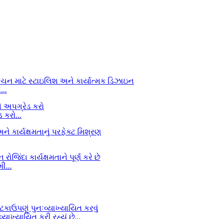
..
કરો...
ી...
ાખ્યાયિત કરી રહ્યું છે...