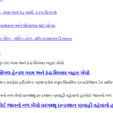
ળ
િંગલ હેન્ડલ ગરમ અને ઠંડા મિક્સર બહાર ખેંચો
્ડ સરફેસ ટ્રીટમેન્ટ બ્રશ/ક્રોમ સ્પૂલ સિરામિક ઇન્સ્ટોલેશન ડેક માઉન
 હરકોઈ જાતનો નળ ખેંચો ઘરગથ્થુ ઇન્ડક્શન પ્રવાહી વહેવા