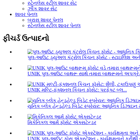
સ્ટેનલેસ સ્ટીલ શાવર સેટ
ઝીંક શાવર સેટ
શાવર પેનલ
બ્રાસ શાવર પેનલ
સ્ટેનલેસ સ્ટીલ શાવર પેનલ
ફીચર્ડ ઉત્પાદનો
પુલ-આઉટ ડ્યુઅલ કંટ્રોલ કિચન ફૉસેટ - સ્ટાઇલિશ અને.
UNIK પુલ-આઉટ બાથરૂ સાથે તમારા બાથરૂમને અપગ્રેડ 
UNIK મલ્ટિ-ફંક્શનલ કિચન ફૉસેટ: પરફેક્ટ બ્લ...
યુનિક બ્લેક હેન્ડહેલ્ડ બિડેટ સ્પ્રેયર: આધુનિક ડિઝાઇન મ
મિકેનિકલ આર્મ ફૉસેટ એક્સટેન્ડર
UNIK પુલ-આઉટ ફૉસ એક્સ્ટેંશન - કાર્યક્ષમતાને ફરીથી વ્ય