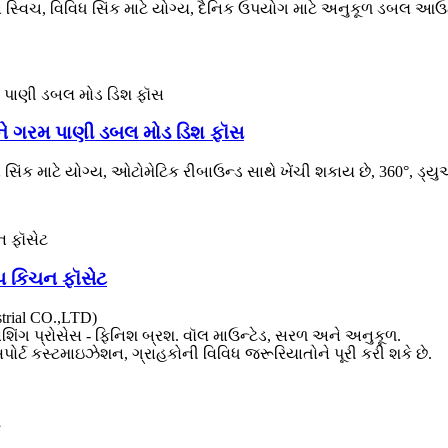
ન સ્વિચ, વિવિધ સિંક માટે યોગ્ય, દૈનિક ઉપયોગ માટે અનુકૂળ ડબલ આઉ
ુ અને ગરમ પાણી ડબલ મોડ ડિશ ફૉસ
ચન સિંક માટે યોગ્ય, ઓટોમેટિક રીબાઉન્ડ સાથે ખેંચી શકાય છે, 360°, ડ્
ટેપ કિચન ફૉસેટ
trial CO.,LTD)
િશિંગ પ્રોસેસ - ફિનિશ બ્રશ. વૉલ માઉન્ટેડ, સરળ અને અનુકૂળ.
સપોર્ટ કસ્ટમાઇઝેશન, ગ્રાહકોની વિવિધ જરૂરિયાતોને પૂરી કરી શકે છે.