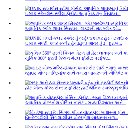
UNIK સ્ટેનલેસ સ્ટીલ ફૉસેટ: આધુનિક ઇનું નિવેદન...
આધુનિક બ્લેક શાવર સિસ્ટમ - લક્ઝરી મેટ બ્લેક શો...
UNIK મલ્ટી-કલર સ્ક્વેર હેન્ડહેલ્ડ શાવર હેડ - દુરાબ...
યુનિક 360° ફરતી કિચન મેટલ ફૉસેટ: પરફેક્ટ...
વ્હાઇટ ગોલ્ડ મલ્ટિ-ફંક સાથે તમારા બાથરૂમને એલિવેટ કર
હોટ એન્ડ કોલ્ડ સેન્સર ફૉસેટ: હાઈજેનિક ડબલ્યુનું ભવિષ્
આધુનિક વોટરફોલ બેસિન ફૉસેટ - ભવ્ય ડિઝાઇન અને...
વિન્ટેજ-શૈલી સિંગલ-લીવર વોટરફોલ બાથરૂમ નળ...