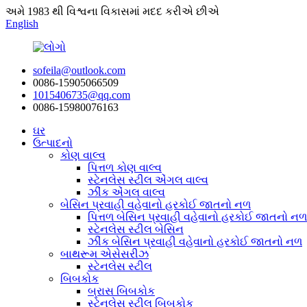
અમે 1983 થી વિશ્વના વિકાસમાં મદદ કરીએ છીએ
English
sofeila@outlook.com
0086-15905066509
1015406735@qq.com
0086-15980076163
ઘર
ઉત્પાદનો
કોણ વાલ્વ
પિત્તળ કોણ વાલ્વ
સ્ટેનલેસ સ્ટીલ એંગલ વાલ્વ
ઝીંક એંગલ વાલ્વ
બેસિન પ્રવાહી વહેવાનો હરકોઈ જાતનો નળ
પિત્તળ બેસિન પ્રવાહી વહેવાનો હરકોઈ જાતનો નળ
સ્ટેનલેસ સ્ટીલ બેસિન
ઝીંક બેસિન પ્રવાહી વહેવાનો હરકોઈ જાતનો નળ
બાથરૂમ એસેસરીઝ
સ્ટેનલેસ સ્ટીલ
બિબકોક
બ્રાસ બિબકોક
સ્ટેનલેસ સ્ટીલ બિબકોક