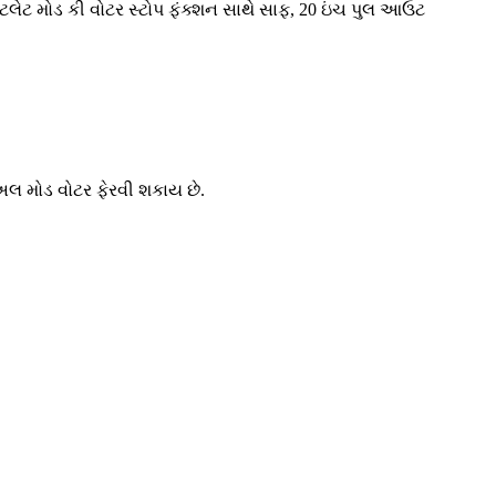
ટલેટ મોડ કી વોટર સ્ટોપ ફંક્શન સાથે સાફ, 20 ઇંચ પુલ આઉટ
યુઅલ મોડ વોટર ફેરવી શકાય છે.