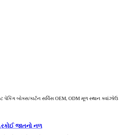
્ટ પેકિંગ બોક્સ/કાર્ટન સર્વિસ OEM, ODM મૂળ સ્થાન ક્વાંઝોઉ
નો હરકોઈ જાતનો નળ