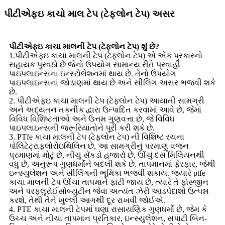
પીટીએફઇ કાચો માલ ટેપ (ટેફલોન ટેપ) અસર
પીટીએફઇ કાચા માલની ટેપ (ટેફલોન ટેપ) શું છે?
1.પીટીએફઇ કાચા માલની ટેપ (ટેફલોન ટેપ) એ એક પ્રકારનો
સહાયક પુરવઠો છે જેનો ઉપયોગ સામાન્ય રીતે પ્રવાહી
પાઇપલાઇન્સના ઇન્સ્ટોલેશનમાં થાય છે. તેનો ઉપયોગ
પાઇપલાઇન્સના જોડાણમાં થાય છે અને સીલિંગ અસર ભજવી શકે
છે.
2. પીટીએફઇ કાચા માલની ટેપ (ટેફલોન ટેપ) આયાતી સામગ્રી
અને અદ્યતન તકનીક દ્વારા ઉત્પાદિત કરવામાં આવે છે, જેમાં
વિવિધ વિશિષ્ટતાઓ અને ઉત્તમ ગુણવત્તા છે, જે વિવિધ
પાઇપલાઇન્સની જરૂરિયાતોને પૂરી કરી શકે છે.
3. PTfe કાચા માલની ટેપ (ટેફલોન ટેપ) ની વિશિષ્ટ રચના
પોલિટેટ્રાફ્લોરોઇથિલિન છે, આ સામગ્રીનું પરમાણુ વજન
પ્રમાણમાં મોટું છે, નીચું સેંકડો હજારો છે, ઊંચું દસ મિલિયનથી
વધુ છે, અનુરૂપ ગુણધર્મોને બદલી શકે છે. તાપમાનમાં ફેરફાર, જેથી
ઇન્સ્યુલેશન અને સીલિંગની ભૂમિકા ભજવી શકાય. જ્યારે ptfe
કાચા માલની ટેપ ઊંચા તાપમાને ફાટી જાય છે, ત્યારે તે ફોસ્જીન
અને પરફ્લુરોઈસોબ્યુટીન જેવા અત્યંત ઝેરી આડપેદાશો ઉત્પન્ન
કરશે, તેથી તેને ખુલ્લી આગથી દૂર રાખવી જોઈએ.
4. PTE કાચા માલની ટેપમાં ઘણા રાસાયણિક ગુણધર્મો છે, જેમ કે
ઉચ્ચ અને નીચા તાપમાન પ્રતિકાર, ઇન્સ્યુલેશન, સપાટી બિન-