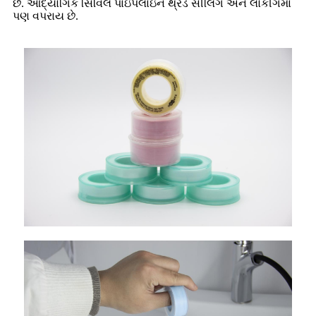
છે. ઔદ્યોગિક સિવિલ પાઇપલાઇન થ્રેડ સીલિંગ અને લોકીંગમાં
પણ વપરાય છે.