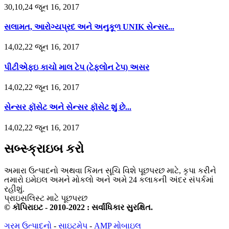
30,10,24 જૂન 16, 2017
સલામત, આરોગ્યપ્રદ અને અનુકૂળ UNIK સેન્સર...
14,02,22 જૂન 16, 2017
પીટીએફઇ કાચો માલ ટેપ (ટેફલોન ટેપ) અસર
14,02,22 જૂન 16, 2017
સેન્સર ફૉસેટ અને સેન્સર ફૉસેટ શું છે...
14,02,22 જૂન 16, 2017
સબ્સ્ક્રાઇબ કરો
અમારા ઉત્પાદનો અથવા કિંમત સૂચિ વિશે પૂછપરછ માટે, કૃપા કરીને
તમારો ઇમેઇલ અમને મોકલો અને અમે 24 કલાકની અંદર સંપર્કમાં
રહીશું.
પ્રાઇસલિસ્ટ માટે પૂછપરછ
© કૉપિરાઇટ - 2010-2022 : સર્વાધિકાર સુરક્ષિત.
ગરમ ઉત્પાદનો
-
સાઇટમેપ
-
AMP મોબાઇલ