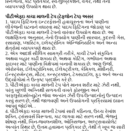
સ્નિગ્ધતા, કાટ પ્રતિકાર, સ્વ-લુબ્રિકેશન, વગેરે, તેથી તેનો
વ્યાપકપણે ઉપયોગ થાય છે.
પીટીએફઇ કાચા માલની ટેપ (ટેફલોન ટેપ) અસર
1. પાઇપ ફિટિંગના ઇન્ટરફેસની હવાચુસ્તતા અને પાણીના
લીકેજની ઘટનાને વધારવા માટે પાઇપ ફિટિંગના જોડાણ પર
પીટીએફઇ કાચા માલની ટેપનો વારંવાર ઉપયોગ થાય છે. આ
લાક્ષણિકતા અનુસાર, તેનો ઉપયોગ પાણીની સારવાર, કુદરતી ગેસ,
રસાયણ, પ્લાસ્ટિક, ઇલેક્ટ્રોનિક એન્જિનિયરિંગ અને અન્ય
ક્ષેત્રોમાં વ્યાપકપણે થાય છે.
2. એક આદર્શ સીલિંગ સામગ્રી તરીકે, કાચી ટેપને સંકુચિત
અથવા બહાર કાઢી શકાય છે, અથવા કોટિંગ, ગર્ભાધાન અથવા
ફાઇબર માટે પાણીના વિક્ષેપમાં બનાવી શકાય છે. અણુ ઉર્જા,
એરોસ્પેસ, ઈલેક્ટ્રોનિક્સ, ઈલેક્ટ્રીકલ, કેમિકલ, મશીનરી,
ઈન્સ્ટ્રુમેન્ટ્સ, મીટર, કન્સ્ટ્રક્શન, ટેક્સટાઈલ, ફૂડ અને અન્ય
ઉદ્યોગોમાં તે ઉત્કૃષ્ટ પ્રદર્શન કરે છે.
3. પીટીએફઇ કાચા માલની ટેપ પોતે માનવ શરીર માટે ઝેરી નથી,
પરંતુ ખુલ્લી અગ્નિથી સળગતી વખતે ફોસ્જીન અને
પરફ્લુરોઇસોબ્યુટેન જેવા અત્યંત ઝેરી ઉપ-ઉત્પાદનોનું ઉત્પાદન
કરવું સરળ છે, તેથી જાળવણી અને ઉપયોગની પ્રક્રિયામાં ધ્યાન
આપવું જોઈએ. .
4. પીટીએફઇ કાચા માલની ટેપમાં સારી કઠિનતા, ઉચ્ચ રેખાંશ
શક્તિ, ટ્રાંસવર્સ વિરૂપતા, કાટ લાગવા માટે સરળ નથી, ભેજનું
શોષણ નથી, બિન-જ્વલનશીલ, ઓક્સિજન, અલ્ટ્રાવાયોલેટ
અત્યંત સ્થિર છે, ઉત્તમ હવામાન પ્રતિકાર છે, તેથી તે ખૂબ જ સારી