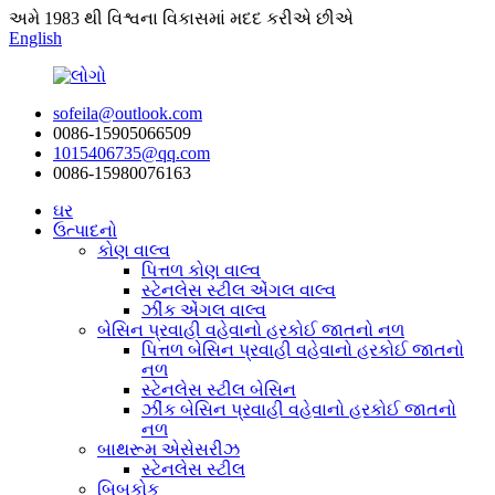
અમે 1983 થી વિશ્વના વિકાસમાં મદદ કરીએ છીએ
English
sofeila@outlook.com
0086-15905066509
1015406735@qq.com
0086-15980076163
ઘર
ઉત્પાદનો
કોણ વાલ્વ
પિત્તળ કોણ વાલ્વ
સ્ટેનલેસ સ્ટીલ એંગલ વાલ્વ
ઝીંક એંગલ વાલ્વ
બેસિન પ્રવાહી વહેવાનો હરકોઈ જાતનો નળ
પિત્તળ બેસિન પ્રવાહી વહેવાનો હરકોઈ જાતનો
નળ
સ્ટેનલેસ સ્ટીલ બેસિન
ઝીંક બેસિન પ્રવાહી વહેવાનો હરકોઈ જાતનો
નળ
બાથરૂમ એસેસરીઝ
સ્ટેનલેસ સ્ટીલ
બિબકોક