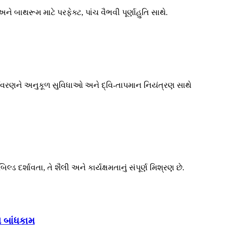
બાથરૂમ માટે પરફેક્ટ, પાંચ વૈભવી પૂર્ણાહુતિ સાથે.
્યાવરણને અનુકૂળ સુવિધાઓ અને દ્વિ-તાપમાન નિયંત્રણ સાથે
્શાવતા, તે શૈલી અને કાર્યક્ષમતાનું સંપૂર્ણ મિશ્રણ છે.
 બાંધકામ