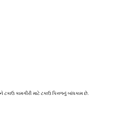
કાઉ કામગીરી માટે ટકાઉ પિત્તળનું બાંધકામ છે.