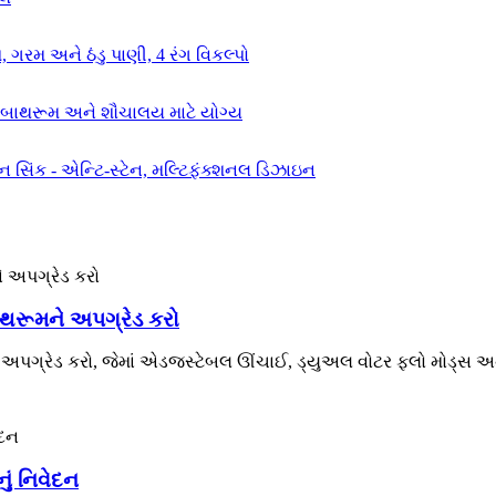
થરૂમને અપગ્રેડ કરો
્રેડ કરો, જેમાં એડજસ્ટેબલ ઊંચાઈ, ડ્યુઅલ વોટર ફ્લો મોડ્સ અને ટ
ું નિવેદન