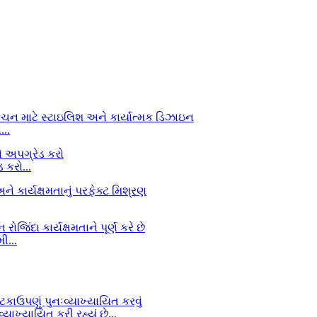
..
કરો...
ી...
ાખ્યાયિત કરી રહ્યું છે...