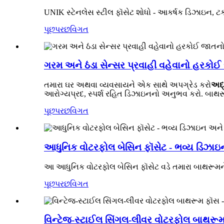
UNIK સ્ટેનલેસ સ્ટીલ ફૉસેટ શોધો - આકર્ષક ડિઝાઇન, ટકા
પૂછપરછ
વિગત
ગરમ અને ઠંડા સેન્સર પ્રવાહી વહેવાનો હરકોઈ
તમારા ઘર અથવા વ્યવસાયને એક સાથે અપગ્રેડ કરો
અદ્
આરોગ્યપ્રદ, સ્પર્શ રહિત ડિઝાઇનનો અનુભવ કરો. બાથરૂ
પૂછપરછ
વિગત
આધુનિક વોટરફોલ બેસિન ફૉસેટ - ભવ્ય ડિઝાઇન
આ આધુનિક વોટરફોલ બેસિન ફૉસેટ વડે તમારા બાથરૂમને બહે
પૂછપરછ
વિગત
વિન્ટેજ-સ્ટાઈલ સિંગલ-લીવર વોટરફોલ બાથરૂમ