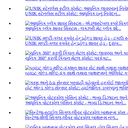
UNIK સ્ટેનલેસ સ્ટીલ ફૉસેટ: આધુનિક ઇનું નિવેદન...
આધુનિક બ્લેક શાવર સિસ્ટમ - લક્ઝરી મેટ બ્લેક શો...
UNIK મલ્ટી-કલર સ્ક્વેર હેન્ડહેલ્ડ શાવર હેડ - દુરાબ...
યુનિક 360° ફરતી કિચન મેટલ ફૉસેટ: પરફેક્ટ...
વ્હાઇટ ગોલ્ડ મલ્ટિ-ફંક સાથે તમારા બાથરૂમને એલિવેટ કર
હોટ એન્ડ કોલ્ડ સેન્સર ફૉસેટ: હાઈજેનિક ડબલ્યુનું ભવિષ્
આધુનિક વોટરફોલ બેસિન ફૉસેટ - ભવ્ય ડિઝાઇન અને...
વિન્ટેજ-શૈલી સિંગલ-લીવર વોટરફોલ બાથરૂમ નળ...