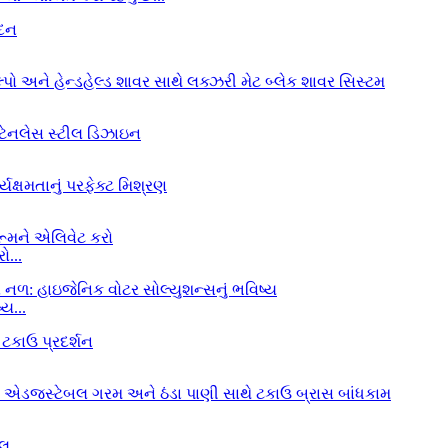
ો...
ય...