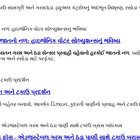
ઉ સામગ્રી અને ગરમ/ઠંડા ડ્યુઅલ કંટ્રોલનું અદભૂત મિશ્રણ. રસોડા અને 
 જાતનો નળ: હાઇજેનિક વોટર સોલ્યુશન્સનું ભવિષ્ય
યતન ગરમ અને ઠંડા સેન્સર પ્રવાહી વહેવાનો હરકોઈ જાતનો નળ
. પર
મ અને રસોડા માટે પરફેક્ટ.
 અને ટકાઉ પ્રદર્શન
તર બનાવો. આકર્ષક ડિઝાઇન, કુદરતી પાણીનો પ્રવાહ અને ટકાઉ બિલ્ડ દર
 ફૉસ - એડજસ્ટેબલ ગરમ અને ઠંડા પાણી સાથે ટકાઉ બ્રાસ