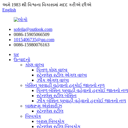
અમે 1983 થી વિશ્વના વિકાસમાં મદદ કરીએ છીએ
English
sofeila@outlook.com
0086-15905066509
1015406735@qq.com
0086-15980076163
ઘર
ઉત્પાદનો
કોણ વાલ્વ
પિત્તળ કોણ વાલ્વ
સ્ટેનલેસ સ્ટીલ એંગલ વાલ્વ
ઝીંક એંગલ વાલ્વ
બેસિન પ્રવાહી વહેવાનો હરકોઈ જાતનો નળ
પિત્તળ બેસિન પ્રવાહી વહેવાનો હરકોઈ જાતનો નળ
સ્ટેનલેસ સ્ટીલ બેસિન
ઝીંક બેસિન પ્રવાહી વહેવાનો હરકોઈ જાતનો નળ
બાથરૂમ એસેસરીઝ
સ્ટેનલેસ સ્ટીલ
બિબકોક
બ્રાસ બિબકોક
સ્ટેનલેસ સ્ટીલ બિબકોક