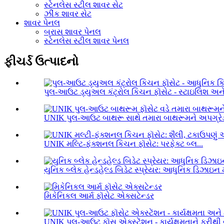
સ્ટેનલેસ સ્ટીલ શાવર સેટ
ઝીંક શાવર સેટ
શાવર પેનલ
બ્રાસ શાવર પેનલ
સ્ટેનલેસ સ્ટીલ શાવર પેનલ
ફીચર્ડ ઉત્પાદનો
પુલ-આઉટ ડ્યુઅલ કંટ્રોલ કિચન ફૉસેટ - સ્ટાઇલિશ અને.
UNIK પુલ-આઉટ બાથરૂ સાથે તમારા બાથરૂમને અપગ્રેડ 
UNIK મલ્ટિ-ફંક્શનલ કિચન ફૉસેટ: પરફેક્ટ બ્લ...
યુનિક બ્લેક હેન્ડહેલ્ડ બિડેટ સ્પ્રેયર: આધુનિક ડિઝાઇન મ
મિકેનિકલ આર્મ ફૉસેટ એક્સટેન્ડર
UNIK પુલ-આઉટ ફૉસ એક્સ્ટેંશન - કાર્યક્ષમતાને ફરીથી વ્ય