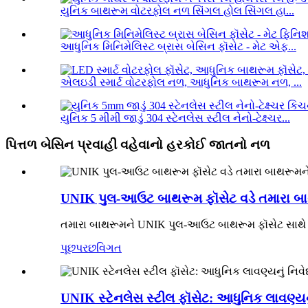
યુનિક બાથરૂમ વોટરફોલ નળ સિંગલ હોલ સિંગલ હા...
આધુનિક મિનિમેલિસ્ટ બ્રાસ બેસિન ફૉસેટ - મેટ એફ...
એલઇડી સ્માર્ટ વોટરફોલ નળ, આધુનિક બાથરૂમ નળ, ...
યુનિક 5 મીમી જાડું 304 સ્ટેનલેસ સ્ટીલ નેનો-ટેક્ષ્ચર...
પિત્તળ બેસિન પ્રવાહી વહેવાનો હરકોઈ જાતનો નળ
UNIK પુલ-આઉટ બાથરૂમ ફૉસેટ વડે તમારા બા
તમારા બાથરૂમને UNIK પુલ-આઉટ બાથરૂમ ફૉસેટ સાથે અપગ
પૂછપરછ
વિગત
UNIK સ્ટેનલેસ સ્ટીલ ફૉસેટ: આધુનિક લાવણ્યન